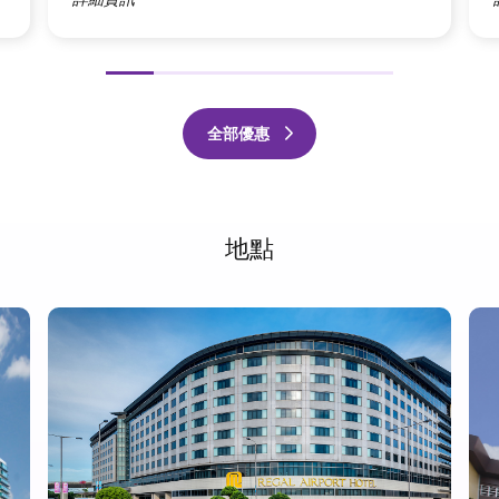
前
下
項
一
全部優惠
頁
地點