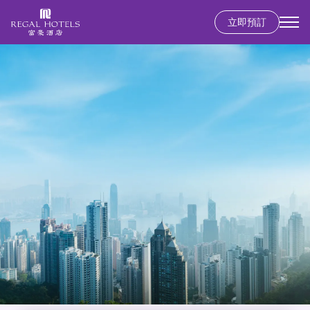
移
立即預訂
至
Secondary
主
menu
內
容
香港島
富豪香港酒店
九龍
富豪九龍酒店
新界
麗豪酒店