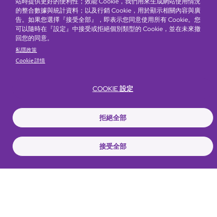
站時提供更好的便利性；效能 Cookie，我們用來生成網站使用情況
的整合數據與統計資料；以及行銷 Cookie，用於顯示相關內容與廣
告。如果您選擇『接受全部』，即表示您同意使用所有 Cookie。您
可以隨時在『設定』中接受或拒絕個別類型的 Cookie，並在未來撤
回您的同意。
私隱政策
Cookie 詳情
COOKIE 設定
Bottom
選擇酒店
我們的品牌
推廣與優惠
獎勵計劃
e-shop
拒絕全部
管理層簡介
menu
接受全部
搶先一步，掌握最新資訊！