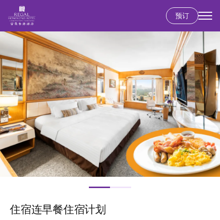
预订
跳
图
转
像
到
主
要
内
容
住宿连早餐住宿计划