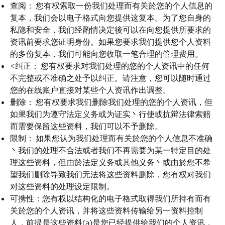
查阅：
您有权索取一份我们处理而有关於您的个人信息的
复本，我们会以电子格式向您提供这复本。为了您自身的
私隐和安全，我们经酌情决定後可以在向您提供所要求的
资讯前要求您证明身份。如果您要求我们提供您个人资料
的多份复本，我们可能向您收取一笔合理的管理费用。
<纠正：
您有权要求对我们处理的您的个人资讯中的任何
不完整或不准确之处予以纠正。请注意，您可以随时通过
您的在线账户直接对某些个人资讯作出调整。
删除：
您有权要求我们删除我们处理的您的个人资讯，但
如果我们为遵守法定义务或为证实丶行使或抗辩法律索赔
而需要保留这些资料，我们可以不予删除。
限制：
如果您认为我们处理而有关於您的个人信息不准确
丶我们的处理不合法或者我们不再需要为某一特定目的处
理这些资料，但由於法定义务或其他义务丶或由於您不希
望我们删除导致我们无法将这些资料删除，您有权对我们
对这些资料的处理设定限制。
可携性：您有权以结构化的电子格式取得我们所持有而有
关於您的个人资讯，并将这些资料传输给另一资料控制
人，前提是这些资料(a)是您已经提供给我们的个人资讯，