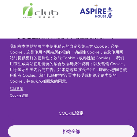
Bottom
选择酒店
我们的品牌
推广与优惠
奖励计划
e-shop
我们在本网站的页面中使用精选的自定及第三方 Cookie：必要
管理层简介
menu
Cookie，这是使用本网站所必需的；功能性 Cookie，在您使用网
站时提供更好的便利性；效能 Cookie（或称性能 Cookie），我们
用来生成网站使用情况的聚合数据与统计资料；以及营销 Cookie，
抢先一步，掌握最新资讯！
用于显示相关内容与广告。如果您选择‘接受全部’，即表示您同意使
用所有 Cookie。您可以随时在‘设置’中接受或拒绝个别类型的
Cookie，并在未来撤回您的同意。
私隐政策
Cookie 详情
COOKIE设定
Footer
无障碍声明
私隐声明
Cookie政策
网站使用条款
拒绝全部