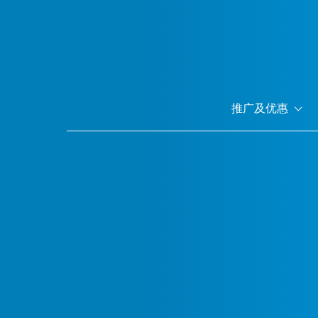
跳
转
到
主
要
内
推广及优惠
容