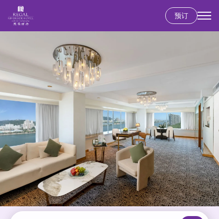
预订
跳
转
到
主
要
内
容
香港岛
富豪香港酒店
九龙
富豪九龙酒店