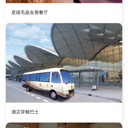
图
星级毛孩友善餐厅
像
图
酒店穿梭巴士
像