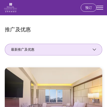
预订
跳
转
到
推广及优惠
主
要
内
最新推广及优惠
容