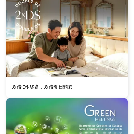
图
双倍 D$ 奖赏，双倍夏日精彩
像