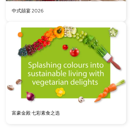
图
中式囍宴 2026
像
图
富豪金殿 七彩素食之选
像