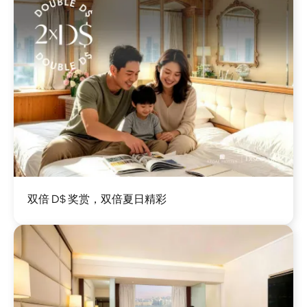
图
双倍 D$ 奖赏，双倍夏日精彩
像