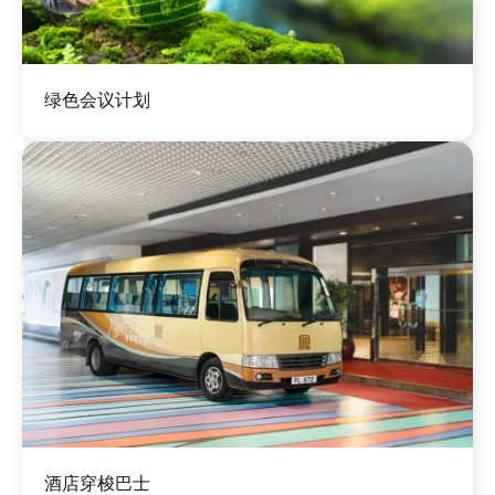
图
绿色会议计划
像
图
酒店穿梭巴士
像