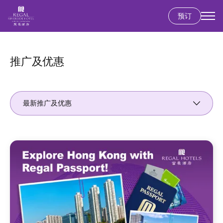
预订
跳
转
到
推广及优惠
主
要
内
最新推广及优惠
容