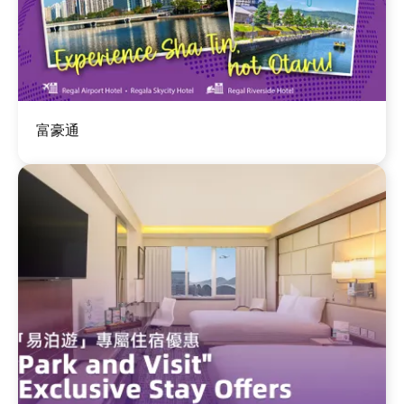
图
富豪通
像