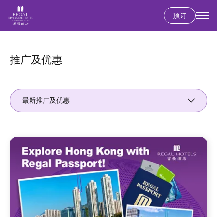
预订
跳
转
到
推广及优惠
主
要
内
最新推广及优惠
容