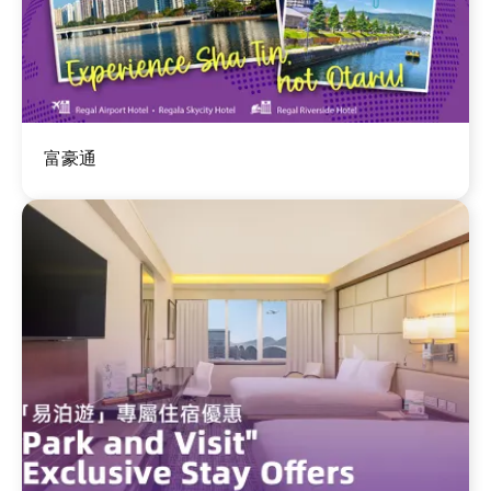
图
富豪通
像