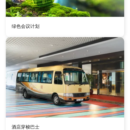
图
绿色会议计划
像
图
酒店穿梭巴士
像