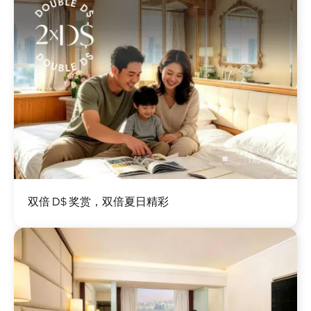
图
双倍 D$ 奖赏，双倍夏日精彩
像