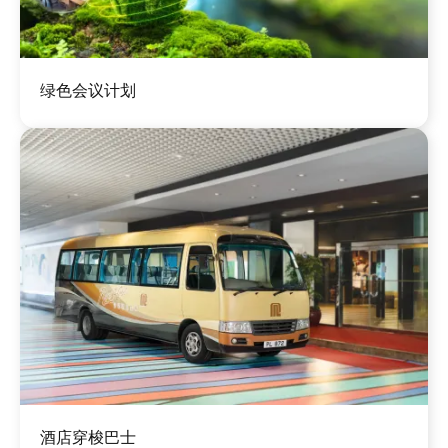
图
绿色会议计划
像
图
酒店穿梭巴士
像