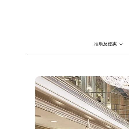
推廣及優惠
移
至
主
內
圖
容
片