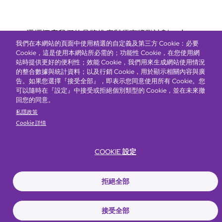
Bottom
選擇酒店
我們的品牌
推廣與優惠
獎勵計劃
e-shop
我們在本網站的頁面中使用精選的自定義及第三方 Cookie：必要
管理層簡介
menu
Cookie，這是使用本網站所必需的；功能性 Cookie，在您使用網
站時提供更好的便利性；效能 Cookie，我們用來生成網站使用情況
的整合數據與統計資料；以及行銷 Cookie，用於顯示相關內容與廣
搶先一步，掌握最新資訊！
告。如果您選擇『接受全部』，即表示您同意使用所有 Cookie。您
可以隨時在『設定』中接受或拒絕個別類型的 Cookie，並在未來撤
回您的同意。
私隱政策
Cookie 詳情
COOKIE 設定
Footer
無障礙聲明
私隱聲明
Cookie政策
網站使用條款
拒絕全部
© Copyright 2026 Regal Hotels International. All rights reserved. ICP license
17016348
接受全部