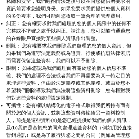
私隱和安全，我們經酌情決定後可以在向您提供所要求的
資訊前要求您證明身份。如果您要求我們提供您個人資料
的多份複本，我們可能向您收取一筆合理的管理費用。
糾正：
您有權要求對我們處理的您的個人資訊中的任何不
完整或不準確之處予以糾正。請注意，您可以隨時通過您
的在線賬戶直接對某些個人資訊作出調整。
刪除：
您有權要求我們刪除我們處理的您的個人資訊，但
如果我們為遵守法定義務或為證實、行使或抗辯法律索賠
而需要保留這些資料，我們可以不予刪除。
限制：
如果您認為我們處理而有關於您的個人信息不準
確、我們的處理不合法或者我們不再需要為某一特定目的
處理這些資料，但由於法定義務或其他義務、或由於您不
希望我們刪除導致我們無法將這些資料刪除，您有權對我
們對這些資料的處理設定限制。
可攜性：您有權以結構化的電子格式取得我們所持有而有
關於您的個人資訊，並將這些資料傳輸給另一資料控制
人，前提是這些資料(a)是您已經提供給我們的個人資訊，
及(b)我們是基於您的同意處理這些資料的（例如用於直接
營銷通訊）或是為了履行與您之間的合同（例如為管理您