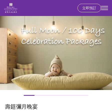
立即預訂
移
圖
至
片
主
內
容
壽筵彌月晚宴