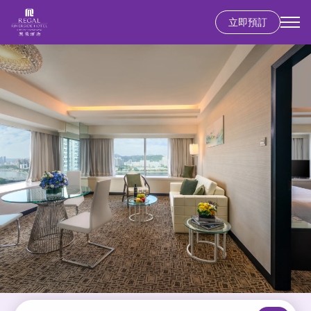
立即預訂
移
至
主
內
容
香港島
富豪香港酒店
九龍
富豪九龍酒店