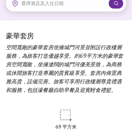
新界
麗豪酒店
富豪機場酒店
豪華套房
空間寬敞的豪華套房坐擁城門河景並附設行政樓層
服務，為旅客打造優越享受。約69平方米的豪華套
房空間寬敞，坐擁遼闊的城門河優美景致，為商務
或休閒旅客打造專屬的貴賓級享受。套房內佈置典
雅高貴，設備完善。旅客可享用行政樓層尊貴禮遇
和服務，包括濠餐廳自助早餐及迎賓輕食禮籃。
69 平方米