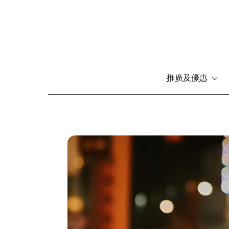
推廣及優惠
移
至
主
內
圖
容
片