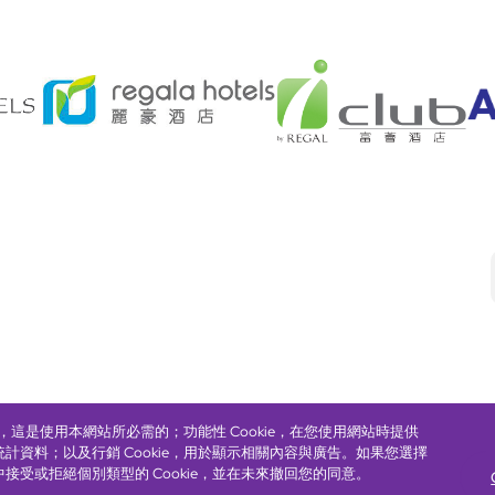
Footer
eserved. ICP license 17016348
無障礙聲明
私隱聲明
Cookie政策
網站使用條
ie，這是使用本網站所必需的；功能性 Cookie，在您使用網站時提供
統計資料；以及行銷 Cookie，用於顯示相關內容與廣告。如果您選擇
中接受或拒絕個別類型的 Cookie，並在未來撤回您的同意。