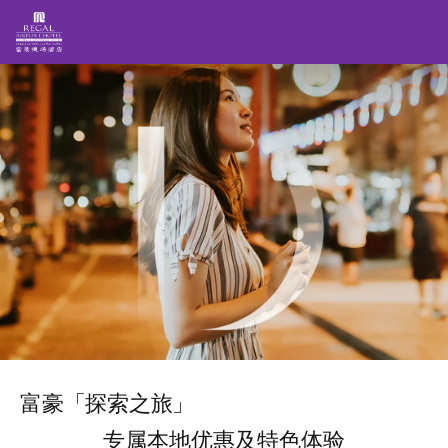
跳
图
转
像
到
主
要
内
容
富豪「探索之旅」
专属本地优惠及特色体验