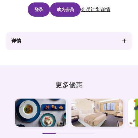
会员计划详情
登录
成为会员
详情
更多優惠
图
图
图
滋味之旅
日租客房优惠
像
像
像