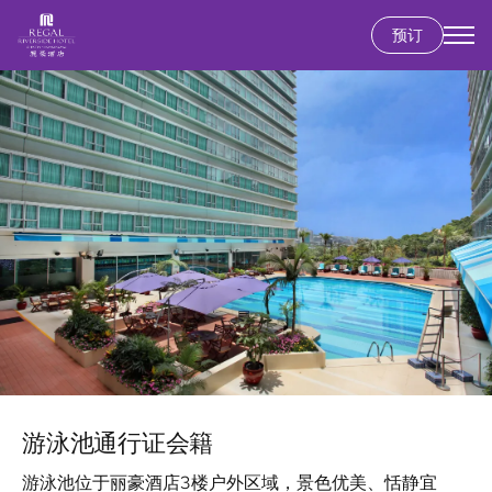
预订
跳
图
转
像
到
主
要
内
容
游泳池通行证会籍
游泳池位于丽豪酒店3楼户外区域，景色优美、恬静宜