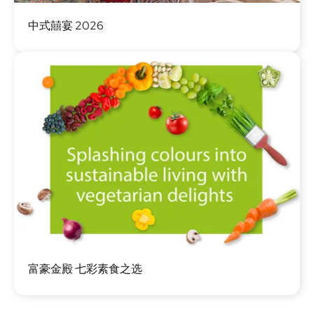
图
中式囍宴 2026
像
图
富豪金殿 七彩素食之选
像