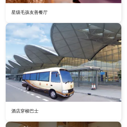
图
星级毛孩友善餐厅
像
图
酒店穿梭巴士
像