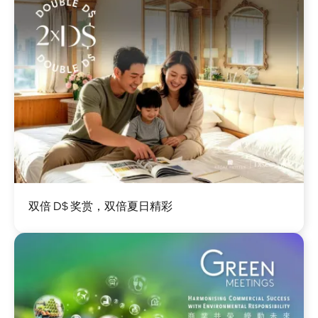
图
双倍 D$ 奖赏，双倍夏日精彩
像