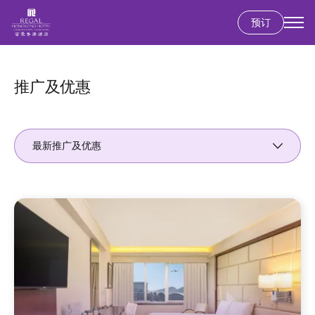
预订
跳
转
到
推广及优惠
主
要
内
最新推广及优惠
容