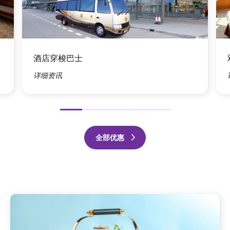
图
图
像
像
酒店穿梭巴士
详细资讯
前
下
一
一
全部优惠
个
个