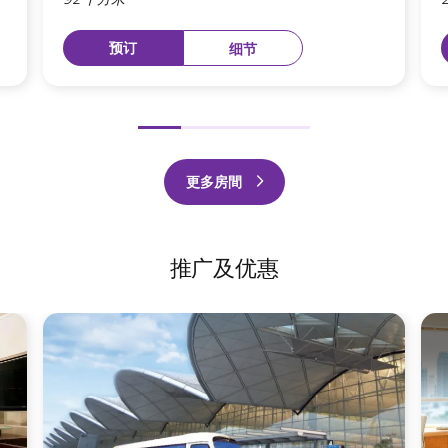
预订
细节
前
下
一
一
更多房間
个
个
推广及优惠