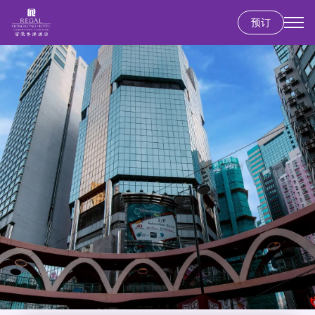
跳
预订
转
到
主
要
内
容
香港岛
富豪香港酒店
九龙
富豪九龙酒店
新界
丽豪酒店