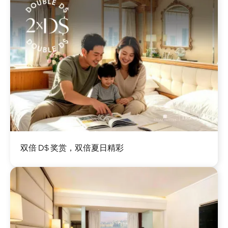
图
双倍 D$ 奖赏，双倍夏日精彩
像