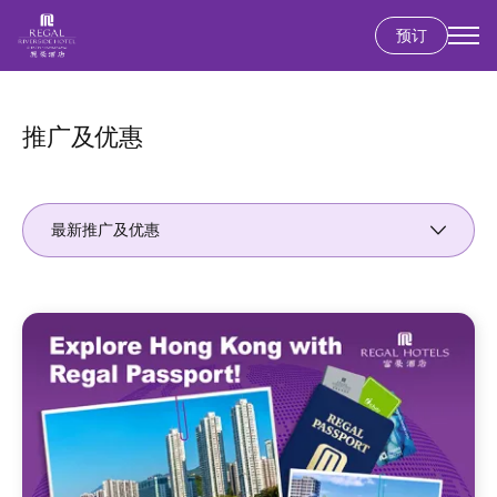
预订
跳
转
到
推广及优惠
主
要
内
最新推广及优惠
容