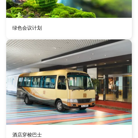
图
绿色会议计划
像
图
酒店穿梭巴士
像