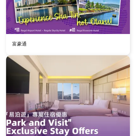
图
富豪通
像