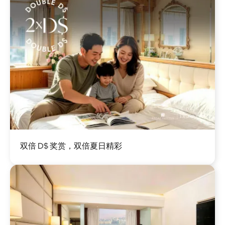
图
双倍 D$ 奖赏，双倍夏日精彩
像