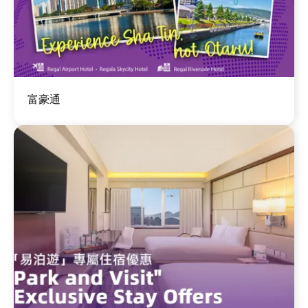
图
富豪通
像