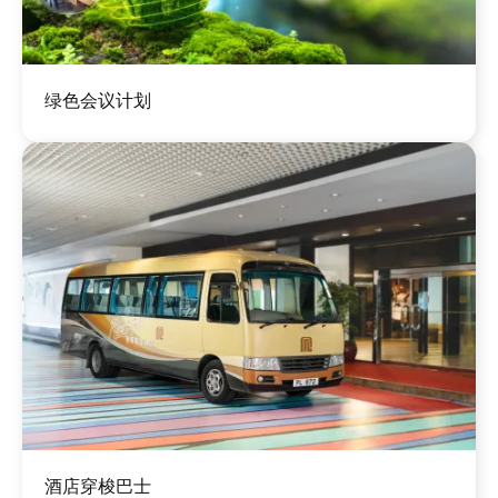
图
绿色会议计划
像
图
酒店穿梭巴士
像