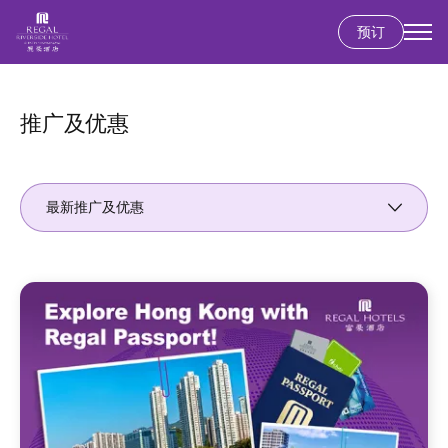
预订
跳
转
到
推广及优惠
主
要
内
最新推广及优惠
容