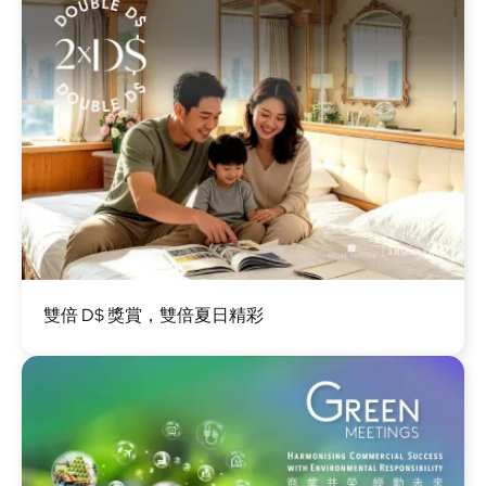
圖
雙倍 D$ 獎賞，雙倍夏日精彩
片