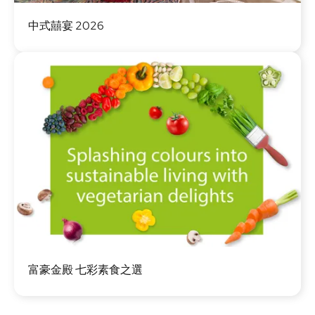
圖
中式囍宴 2026
片
圖
富豪金殿 七彩素食之選
片