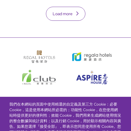
Load more
我們在本網站的頁面中使用精選的自定義及第三方 Cookie：必要
富豪酒店主頁
關於我們
推廣及優惠
住宿
獎勵計劃
Cookie，這是使用本網站所必需的；功能性 Cookie，在您使用網
站時提供更好的便利性；效能 Cookie，我們用來生成網站使用情況
的整合數據與統計資料；以及行銷 Cookie，用於顯示相關內容與廣
搶先一步，掌握最新資訊！
告。如果您選擇『接受全部』，即表示您同意使用所有 Cookie。您