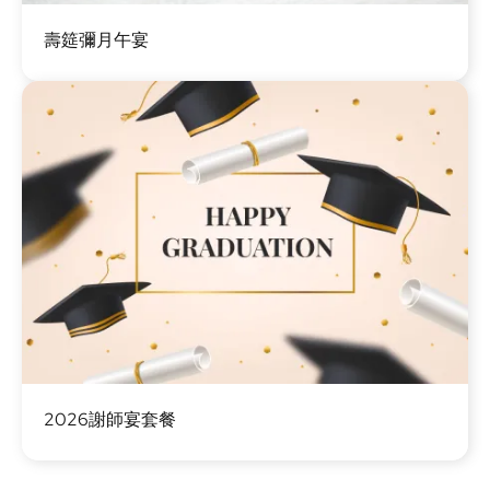
圖
壽筵彌月午宴
片
圖
2026謝師宴套餐
片