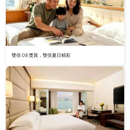
圖
雙倍 D$ 獎賞，雙倍夏日精彩
片