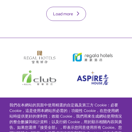
Load more
我們在本網站的頁面中使用精選的自定義及第三方 Cookie：必要
富豪酒店主頁
關於我們
推廣及優惠
住宿
獎勵計劃
Cookie，這是使用本網站所必需的；功能性 Cookie，在您使用網
站時提供更好的便利性；效能 Cookie，我們用來生成網站使用情況
的整合數據與統計資料；以及行銷 Cookie，用於顯示相關內容與廣
搶先一步，掌握最新資訊！
告。如果您選擇『接受全部』，即表示您同意使用所有 Cookie。您