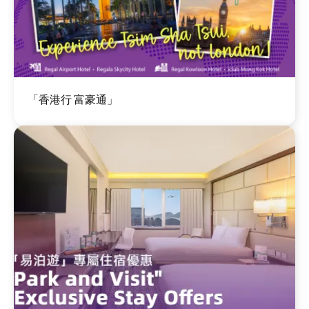
圖
「香港行 富豪通」
片