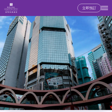
移
立即預訂
至
主
內
容
香港島
富豪香港酒店
九龍
富豪九龍酒店
新界
麗豪酒店