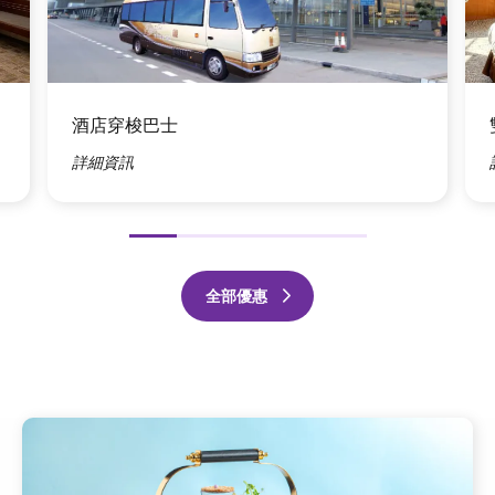
圖
圖
片
片
酒店穿梭巴士
詳細資訊
前
下
項
一
全部優惠
頁