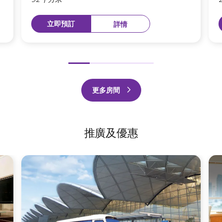
立即預訂
詳情
前
下
項
一
更多房間
頁
推廣及優惠