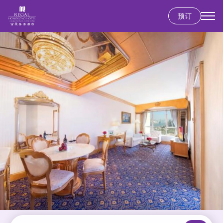
预订
跳
转
到
主
要
内
容
香港岛
富豪香港酒店
九龙
富豪九龙酒店