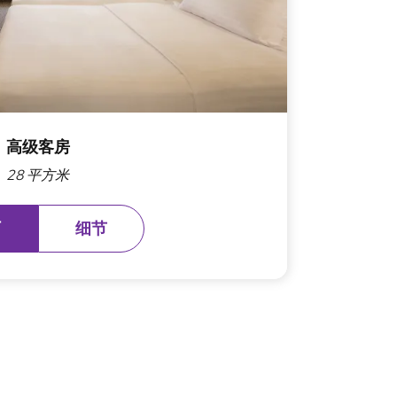
高级客房
28 平方米
订
细节