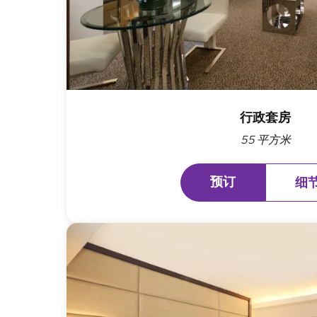
行政套房
55 平方米
预订
细