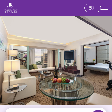
预订
跳
转
到
主
要
内
容
香港岛
富豪香港酒店
九龙
富豪九龙酒店