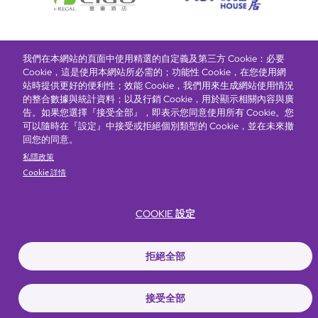
我們在本網站的頁面中使用精選的自定義及第三方 Cookie：必要
富豪酒店主頁
關於我們
推廣及優惠
住宿
獎勵計劃
Cookie，這是使用本網站所必需的；功能性 Cookie，在您使用網
站時提供更好的便利性；效能 Cookie，我們用來生成網站使用情況
的整合數據與統計資料；以及行銷 Cookie，用於顯示相關內容與廣
搶先一步，掌握最新資訊！
告。如果您選擇『接受全部』，即表示您同意使用所有 Cookie。您
可以隨時在『設定』中接受或拒絕個別類型的 Cookie，並在未來撤
回您的同意。
私隱政策
Cookie 詳情
COOKIE 設定
Footer
無障礙聲明
私隱聲明
Cookie政策
網站使用條款
拒絕全部
© Copyright 2026 Regal Hotels International. All rights reserved. ICP
license 17016348
接受全部