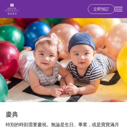
立即預訂
移
圖
至
片
主
內
容
慶典
特別的時刻需要慶祝。無論是生日、畢業，或是寶寶滿月