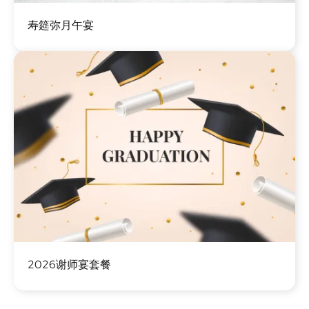
图
寿筵弥月午宴
像
图
2026谢师宴套餐
像