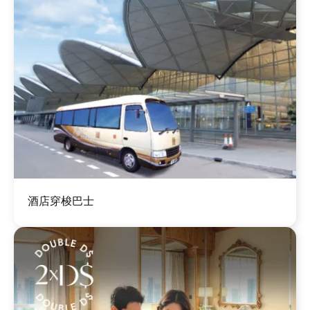
图
酒店穿梭巴士
像