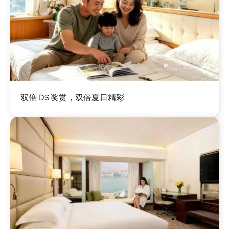
图
双倍 D$ 奖赏，双倍夏日精彩
像