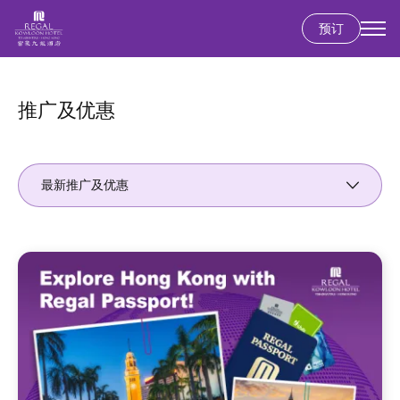
预订
跳
转
到
推广及优惠
主
要
内
最新推广及优惠
容