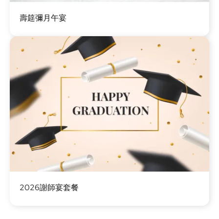
圖
壽筵彌月午宴
片
圖
2026謝師宴套餐
片