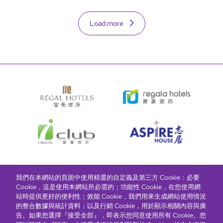
Load more
我們在本網站的頁面中使用精選的自定義及第三方 Cookie：必要
富豪酒店主頁
關於我們
推廣及優惠
住宿
獎勵計劃
Cookie，這是使用本網站所必需的；功能性 Cookie，在您使用網
站時提供更好的便利性；效能 Cookie，我們用來生成網站使用情況
的整合數據與統計資料；以及行銷 Cookie，用於顯示相關內容與廣
搶先一步，掌握最新資訊！
告。如果您選擇『接受全部』，即表示您同意使用所有 Cookie。您