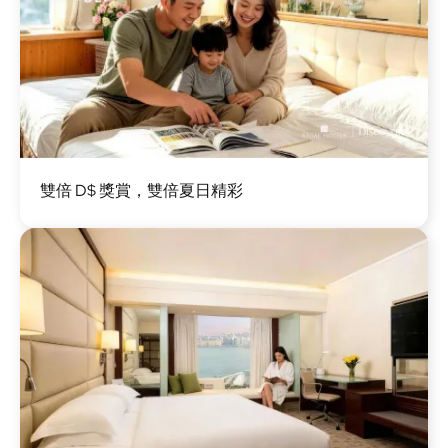
圖
雙倍 D$ 獎賞，雙倍夏日精彩
片