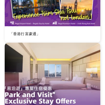
圖
「香港行 富豪通」
片