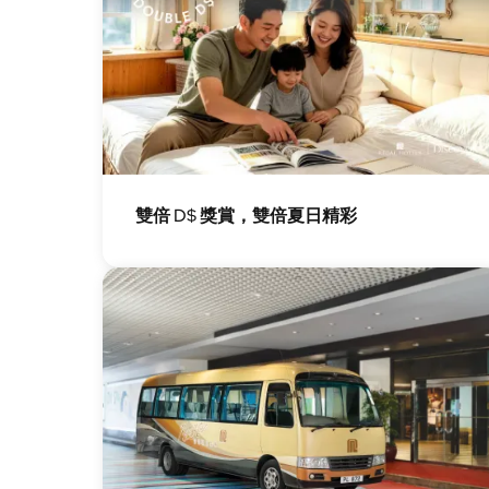
圖
片
雙倍 D$ 獎賞，雙倍夏日精彩