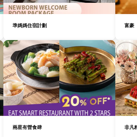
圖
圖
片
片
準媽媽住宿計劃
富豪
圖
圖
片
片
兩星有營食肆
非凡