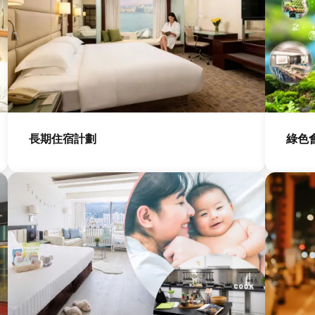
圖
圖
片
片
長期住宿計劃
綠色