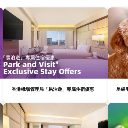
圖
圖
片
片
香港機場管理局「易泊遊」專屬住宿優惠
星級