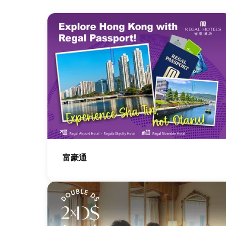
圖
片
富豪通