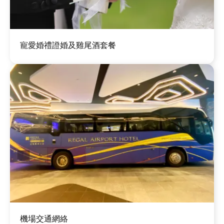
圖
寵愛婚禮證婚及雞尾酒套餐
片
圖
機場交通網絡
片