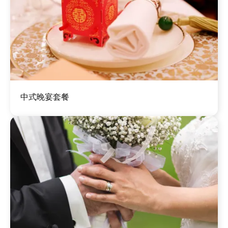
圖
中式晚宴套餐
片