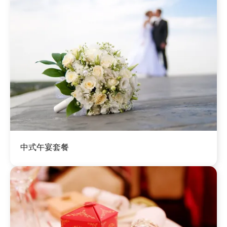
圖
中式午宴套餐
片