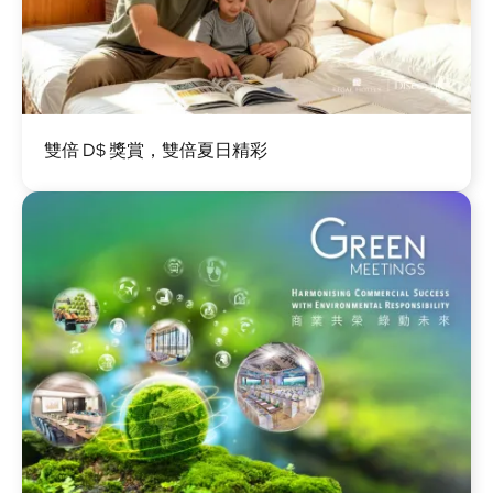
圖
雙倍 D$ 獎賞，雙倍夏日精彩
片