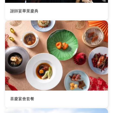
圖
謝師宴畢業慶典
片
圖
喜慶宴會套餐
片