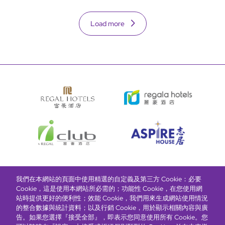
Load more
我們在本網站的頁面中使用精選的自定義及第三方 Cookie：必要
富豪酒店主頁
關於我們
推廣及優惠
住宿
獎勵計劃
Cookie，這是使用本網站所必需的；功能性 Cookie，在您使用網
站時提供更好的便利性；效能 Cookie，我們用來生成網站使用情況
的整合數據與統計資料；以及行銷 Cookie，用於顯示相關內容與廣
搶先一步，掌握最新資訊！
告。如果您選擇『接受全部』，即表示您同意使用所有 Cookie。您