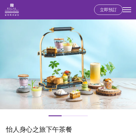
立即預訂
移
圖
至
片
主
內
容
怡人身心之旅下午茶餐