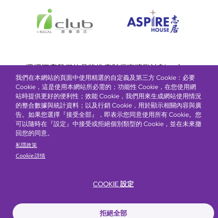
Bottom
選擇酒店
我們的品牌
推廣與優惠
獎勵計劃
e-shop
我們在本網站的頁面中使用精選的自定義及第三方 Cookie：必要
管理層簡介
menu
Cookie，這是使用本網站所必需的；功能性 Cookie，在您使用網
站時提供更好的便利性；效能 Cookie，我們用來生成網站使用情況
的整合數據與統計資料；以及行銷 Cookie，用於顯示相關內容與廣
搶先一步，掌握最新資訊！
告。如果您選擇『接受全部』，即表示您同意使用所有 Cookie。您
可以隨時在『設定』中接受或拒絕個別類型的 Cookie，並在未來撤
回您的同意。
私隱政策
Cookie 詳情
COOKIE 設定
Footer
無障礙聲明
私隱聲明
Cookie政策
網站使用條款
拒絕全部