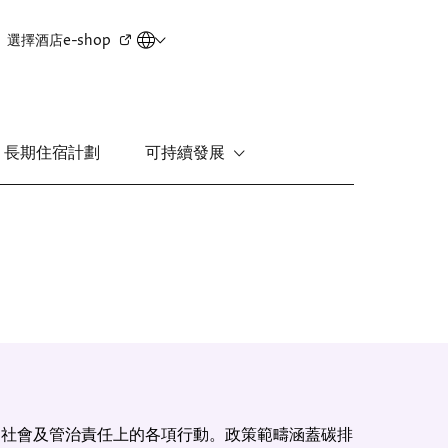
Secondary
選擇酒店
e-shop
menu
長期住宿計劃
可持續發展
新界
麗豪酒店
富豪機場酒店
社會及管治責任上的各項行動。政策範疇涵蓋碳排