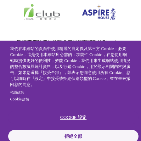
Bottom
選擇酒店
我們的品牌
推廣與優惠
獎勵計劃
e-shop
我們在本網站的頁面中使用精選的自定義及第三方 Cookie：必要
管理層簡介
menu
Cookie，這是使用本網站所必需的；功能性 Cookie，在您使用網
站時提供更好的便利性；效能 Cookie，我們用來生成網站使用情況
的整合數據與統計資料；以及行銷 Cookie，用於顯示相關內容與廣
搶先一步，掌握最新資訊！
告。如果您選擇『接受全部』，即表示您同意使用所有 Cookie。您
可以隨時在『設定』中接受或拒絕個別類型的 Cookie，並在未來撤
回您的同意。
私隱政策
Cookie 詳情
COOKIE 設定
Footer
無障礙聲明
私隱聲明
Cookie政策
網站使用條款
拒絕全部