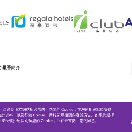
管理層簡介
Footer
eserved. ICP license 17016348
無障礙聲明
私隱聲明
Cookie政策
網站使用條
ie，這是使用本網站所必需的；功能性 Cookie，在您使用網站時提供
統計資料；以及行銷 Cookie，用於顯示相關內容與廣告。如果您選擇
中接受或拒絕個別類型的 Cookie，並在未來撤回您的同意。