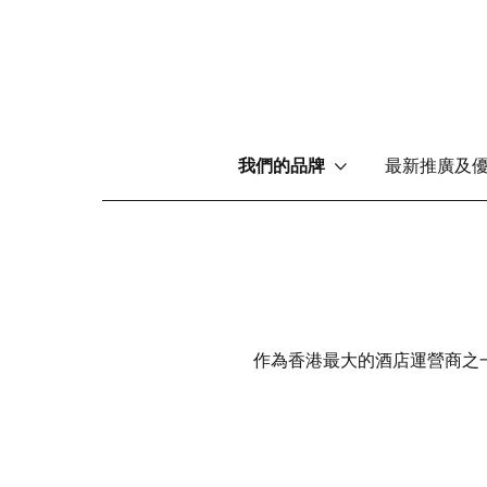
Main
我們的品牌
最新推廣及
menu
移
至
主
內
容
作為香港最大的酒店運營商之一