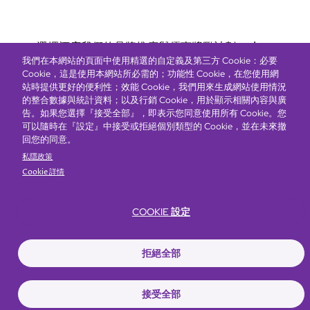
Bottom
選擇酒店
我們的品牌
推廣與優惠
獎勵計劃
e-shop
我們在本網站的頁面中使用精選的自定義及第三方 Cookie：必要
管理層簡介
menu
Cookie，這是使用本網站所必需的；功能性 Cookie，在您使用網
站時提供更好的便利性；效能 Cookie，我們用來生成網站使用情況
的整合數據與統計資料；以及行銷 Cookie，用於顯示相關內容與廣
搶先一步，掌握最新資訊！
告。如果您選擇『接受全部』，即表示您同意使用所有 Cookie。您
可以隨時在『設定』中接受或拒絕個別類型的 Cookie，並在未來撤
回您的同意。
私隱政策
Cookie 詳情
COOKIE 設定
Footer
無障礙聲明
私隱聲明
Cookie政策
網站使用條款
拒絕全部
© Copyright 2026 Regal Hotels International. All rights reserved. ICP license
17016348
接受全部