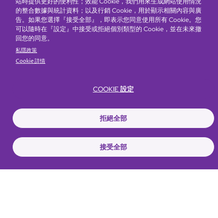
站時提供更好的便利性；效能 Cookie，我們用來生成網站使用情況
的整合數據與統計資料；以及行銷 Cookie，用於顯示相關內容與廣
告。如果您選擇『接受全部』，即表示您同意使用所有 Cookie。您
可以隨時在『設定』中接受或拒絕個別類型的 Cookie，並在未來撤
回您的同意。
私隱政策
Cookie 詳情
COOKIE 設定
Bottom
選擇酒店
我們的品牌
推廣與優惠
獎勵計劃
e-shop
拒絕全部
管理層簡介
menu
接受全部
搶先一步，掌握最新資訊！