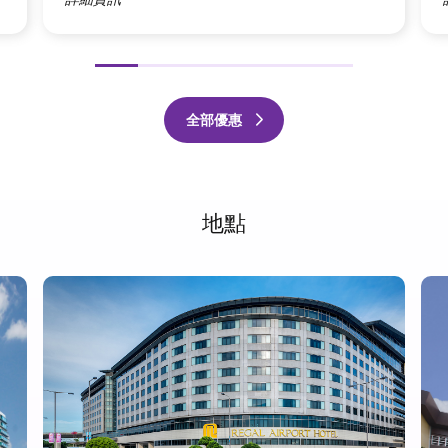
前
下
項
一
全部優惠
頁
地點