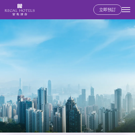
移
立即預訂
至
Secondary
主
menu
內
容
香港島
富豪香港酒店
九龍
富豪九龍酒店
新界
麗豪酒店