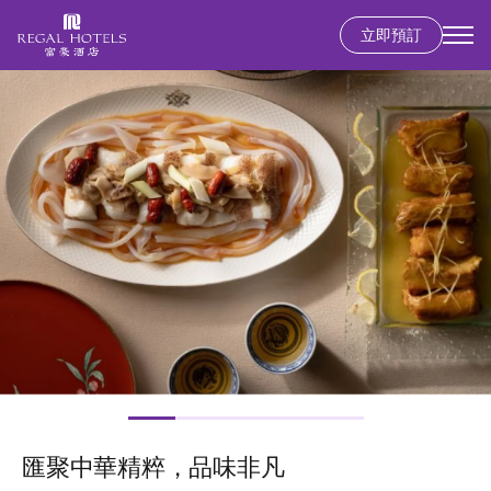
立即預訂
Secondary
menu
移
圖
至
片
主
內
容
匯聚中華精粹，品味非凡