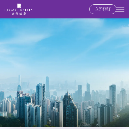
移
立即預訂
至
Secondary
主
menu
內
容
香港島
富豪香港酒店
九龍
富豪九龍酒店
新界
麗豪酒店