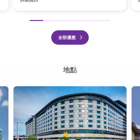
前
下
項
一
全部優惠
頁
地點