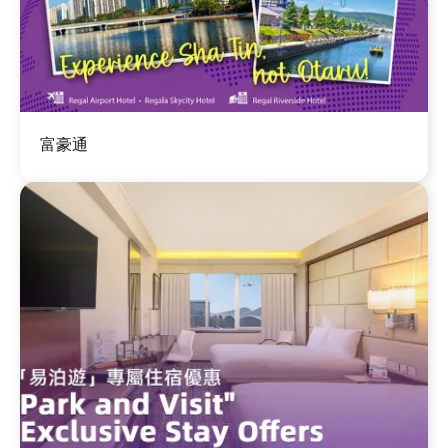
圖
富豪通
片