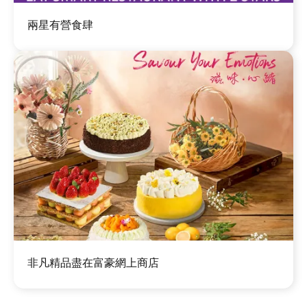
圖
兩星有營食肆
片
圖
非凡精品盡在富豪網上商店
片