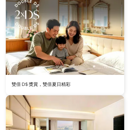
圖
雙倍 D$ 獎賞，雙倍夏日精彩
片