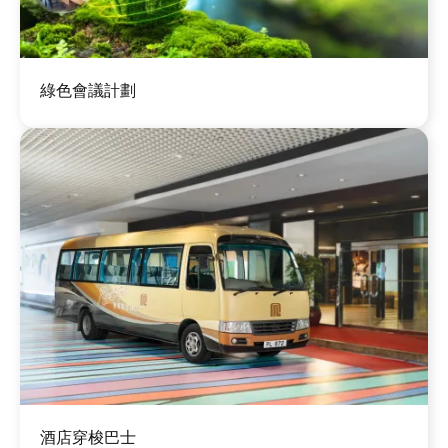
圖
綠色會議計劃
片
圖
酒店穿梭巴士
片