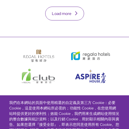
Load more
我們在本網站的頁面中使用精選的自定義及第三方 Cookie：必要
富豪酒店主頁
關於我們
推廣及優惠
住宿
獎勵計劃
Cookie，這是使用本網站所必需的；功能性 Cookie，在您使用網
站時提供更好的便利性；效能 Cookie，我們用來生成網站使用情況
的整合數據與統計資料；以及行銷 Cookie，用於顯示相關內容與廣
搶先一步，掌握最新資訊！
告。如果您選擇『接受全部』，即表示您同意使用所有 Cookie。您