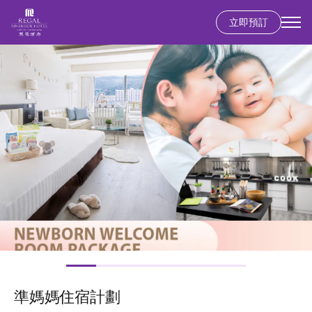
立即預訂
移
圖
至
片
主
內
容
準媽媽住宿計劃