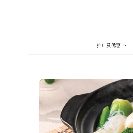
推广及优惠
跳
转
到
主
图
要
像
内
容