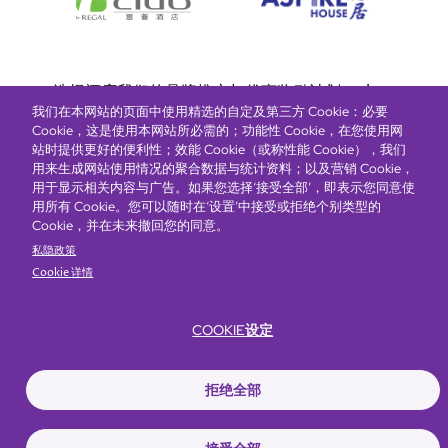
Bottom
选择酒店
我们的品牌
推广与优惠
奖励计划
e-shop
我们在本网站的页面中使用精选的自定及第三方 Cookie：必要
管理层简介
menu
Cookie，这是使用本网站所必需的；功能性 Cookie，在您使用网
站时提供更好的便利性；效能 Cookie（或称性能 Cookie），我们
用来生成网站使用情况的聚合数据与统计资料；以及营销 Cookie，
抢先一步，掌握最新资讯！
用于显示相关内容与广告。如果您选择‘接受全部’，即表示您同意使
用所有 Cookie。您可以随时在‘设置’中接受或拒绝个别类型的
Cookie，并在未来撤回您的同意。
私隐政策
Cookie 详情
COOKIE设定
Footer
无障碍声明
私隐声明
Cookie政策
网站使用条款
拒绝全部
© Copyright 2026 Regal Hotels International. All rights reserved. ICP license
17016348