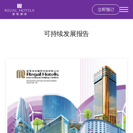
立即预订
Secondary
menu
跳
转
可持续发展报告
到
主
要
内
容