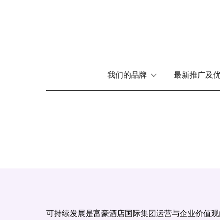
Main
我们的品牌
最新推广及
menu
跳
转
到
主
要
内
容
可持续发展是富豪酒店国际集团运营与企业价值观