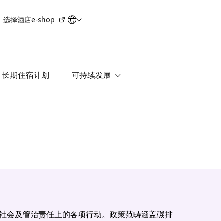
Secondary
选择酒店
e-shop
menu
长期住宿计划
可持续发展
新界
丽豪酒店
富豪机场酒店
社会及管治责任上的各项行动。政策范畴涵盖碳排