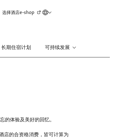
Secondary
选择酒店
e-shop
menu
长期住宿计划
可持续发展
新界
丽豪酒店
富豪机场酒店
忘的体验及美好的回忆。
 酒店的合资格消费，皆可计算为