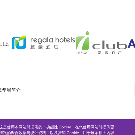
管理层简介
e，这是使用本网站所必需的；功能性 Cookie，在您使用网站时提供更
Footer
eserved. ICP license 17016348
无障碍声明
私隐声明
Cookie政策
网站使用条
使用情况的聚合数据与统计资料；以及营销 Cookie，用于显示相关内容