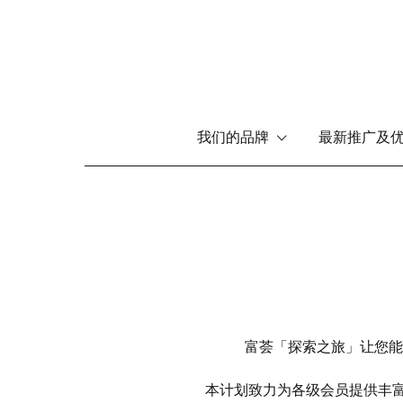
Main
我们的品牌
最新推广及
menu
跳
转
到
主
要
内
容
富荟「探索之旅」让您能
本计划致力为各级会员提供丰富