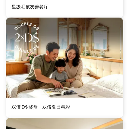
图
星级毛孩友善餐厅
像
图
双倍 D$ 奖赏，双倍夏日精彩
像