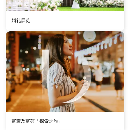
图
婚礼展览
像
图
富豪及富荟「探索之旅」
像