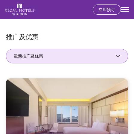
立即预订
Secondary
menu
跳
转
到
推广及优惠
主
要
最新推广及优惠
内
容