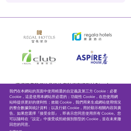
Bottom
選擇酒店
我們的品牌
推廣與優惠
獎勵計劃
e-shop
我們在本網站的頁面中使用精選的自定義及第三方 Cookie：必要
管理層簡介
menu
Cookie，這是使用本網站所必需的；功能性 Cookie，在您使用網
站時提供更好的便利性；效能 Cookie，我們用來生成網站使用情況
的整合數據與統計資料；以及行銷 Cookie，用於顯示相關內容與廣
搶先一步，掌握最新資訊！
告。如果您選擇『接受全部』，即表示您同意使用所有 Cookie。您
可以隨時在『設定』中接受或拒絕個別類型的 Cookie，並在未來撤
回您的同意。