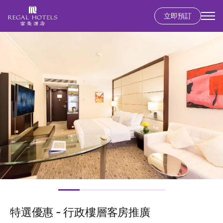
立即預訂
Secondary
menu
移
圖
至
片
主
內
容
特選優惠 - 行政樓層客房推廣